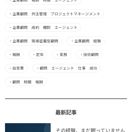
・
企業顧問 外注管理 プロジェクトマネージメント
・
企業顧問 成約 棚卸 エージェント
・
企業顧問 現場密着型顧問
・
企業顧問 経験
・
報酬
・
定年
・
実務
・
技術顧問
・
自営業
・
顧問 エージェント 仕事 成功
・
顧問 時間 報酬
最新記事
その経験、まだ眠っていません