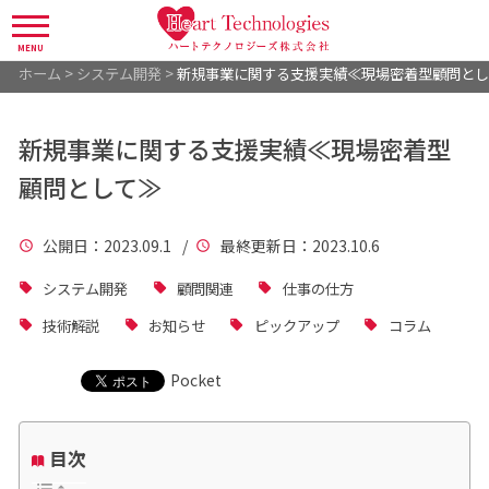
MENU
ホーム
>
システム開発
>
新規事業に関する支援実績≪現場密着型顧問とし
新規事業に関する支援実績≪現場密着型
顧問として≫
公開日
：2023.09.1 /
最終更新日
：2023.10.6
システム開発
顧問関連
仕事の仕方
技術解説
お知らせ
ピックアップ
コラム
Pocket
目次