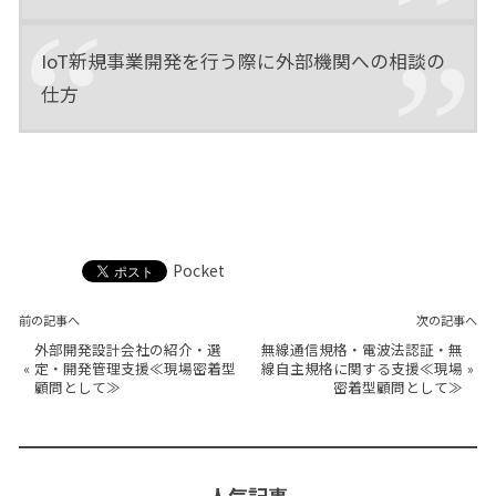
IoT新規事業開発を行う際に外部機関への相談の
仕方
Pocket
前の記事へ
次の記事へ
外部開発設計会社の紹介・選
無線通信規格・電波法認証・無
«
定・開発管理支援≪現場密着型
線自主規格に関する支援≪現場
»
顧問として≫
密着型顧問として≫