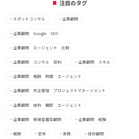
注目のタグ
・
スポットコンサル
・
企業顧問
・
企業顧問 Google SEO
・
企業顧問 エージェント 比較
・
企業顧問 コンサル 契約
・
企業顧問 スキル
・
企業顧問 報酬 時間 エージェント
・
企業顧問 外注管理 プロジェクトマネージメント
・
企業顧問 成約 棚卸 エージェント
・
企業顧問 現場密着型顧問
・
企業顧問 経験
・
報酬
・
定年
・
実務
・
技術顧問