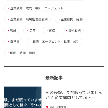
・
企業顧問 成約 棚卸 エージェント
・
企業顧問 現場密着型顧問
・
企業顧問 経験
・
報酬
・
定年
・
実務
・
技術顧問
・
自営業
・
顧問 エージェント 仕事 成功
・
顧問 時間 報酬
最新記事
その経験、まだ眠っていません
か？ 企業顧問として稼…
新しい働き方