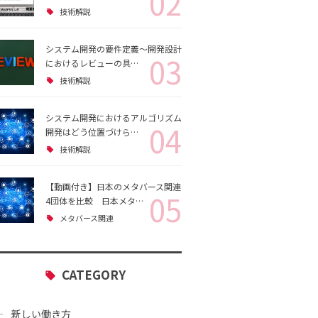
02
技術解説
システム開発の要件定義～開発設計
03
におけるレビューの具…
技術解説
システム開発におけるアルゴリズム
04
開発はどう位置づけら…
技術解説
【動画付き】日本のメタバース関連
05
4団体を比較 日本メタ…
メタバース関連
CATEGORY
新しい働き方