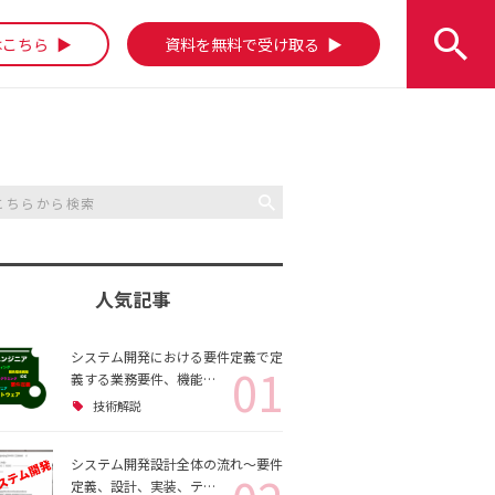
はこちら
資料を無料で受け取る
人気記事
システム開発における要件定義で定
01
義する業務要件、機能…
技術解説
システム開発設計全体の流れ～要件
定義、設計、実装、テ…