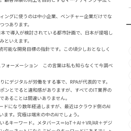
ケティングに使うのは中小企業、ベンチャー企業だけでな
つつあります。
に日本で導入が検討されている都市計画で、日本が提唱し
り組みといえます。
の持続可能な開発目標の指針です。この頃少しおとなしく
スフォーメーション この言葉は私も知らなくて今調べ
りにデジタルが労働をする事で、RPAが代表的です。
ポンとでると違和感がありますが、すべてのIT業界の
であることは間違いありません。
ワードになり数年経過しますが、最近はクラウド側のAI
います。究極は端末の中のAIでしょう。
キーワード。メタバース＝IoT＋AI＋VR/AR＋デジ
ンターネットにならぶビックキーワードにあるでしょ