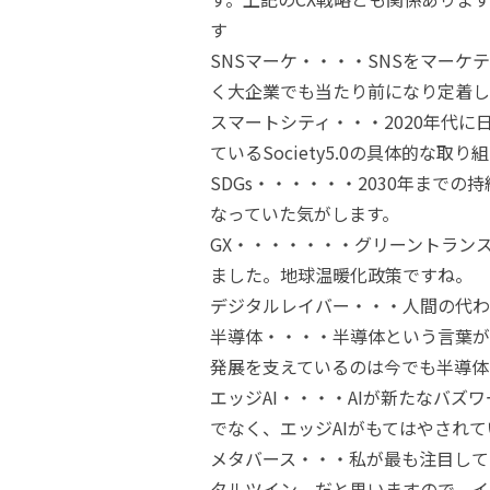
す
SNSマーケ・・・・SNSをマー
く大企業でも当たり前になり定着し
スマートシティ・・・2020年代
ているSociety5.0の具体的な取
SDGs・・・・・・2030年まで
なっていた気がします。
GX・・・・・・・グリーントラン
ました。地球温暖化政策ですね。
デジタルレイバー・・・人間の代わ
半導体・・・・半導体という言葉が
発展を支えているのは今でも半導体
エッジAI・・・・AIが新たなバズ
でなく、エッジAIがもてはやされて
メタバース・・・私が最も注目している
タルツイン だと思いますので、イ