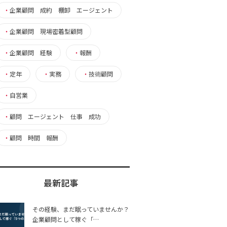
・
企業顧問 成約 棚卸 エージェント
・
企業顧問 現場密着型顧問
・
企業顧問 経験
・
報酬
・
定年
・
実務
・
技術顧問
・
自営業
・
顧問 エージェント 仕事 成功
・
顧問 時間 報酬
最新記事
その経験、まだ眠っていませんか？
企業顧問として稼ぐ「…