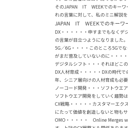
そのJAPAN IT WEEKでの
れの言葉に対して、私のミニ解説を
JAPAN IT WEEKでのキーワ
DX・・・・・・申すまでもなくデ
の言葉が目立つようになりました。
5G／6G・・・・このところ5Gで
がまだ普及していないのに・・・・
デジタルシフト・・・それほどこの
DX人材育成・・・・・DXの時代
年、シニア層向けの人材育成も必要
ノーコード開発・・・ソフトウエア
ソフトウエア開発をしていく趨勢は
CX戦略・・・・・カスタマーエク
にたって価値を創造しないと物もサ
OMO・・・・・ Online Merge
す。上記のCX戦略とも関係ありま