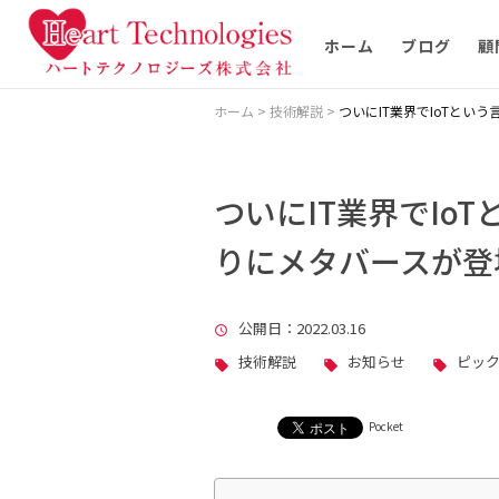
ホーム
ブログ
顧
ホーム
>
技術解説
>
ついにIT業界でIoTとい
ついにIT業界でIo
りにメタバースが登
公開日
：2022.03.16
技術解説
お知らせ
ピッ
Pocket