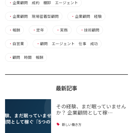
・
企業顧問 成約 棚卸 エージェント
・
企業顧問 現場密着型顧問
・
企業顧問 経験
・
報酬
・
定年
・
実務
・
技術顧問
・
自営業
・
顧問 エージェント 仕事 成功
・
顧問 時間 報酬
最新記事
その経験、まだ眠っていません
か？ 企業顧問として稼…
新しい働き方