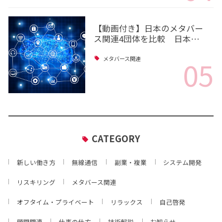
【動画付き】日本のメタバー
ス関連4団体を比較 日本…
05
メタバース関連
CATEGORY
新しい働き方
無線通信
副業・複業
システム開発
リスキリング
メタバース関連
オフタイム・プライベート
リラックス
自己啓発
顧問関連
仕事の仕方
技術解説
お知らせ