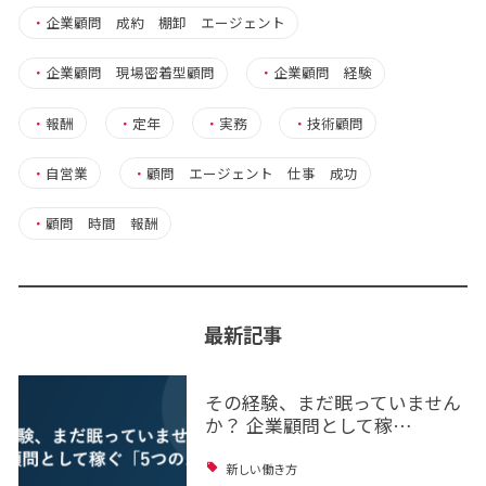
・
企業顧問 成約 棚卸 エージェント
・
企業顧問 現場密着型顧問
・
企業顧問 経験
・
報酬
・
定年
・
実務
・
技術顧問
・
自営業
・
顧問 エージェント 仕事 成功
・
顧問 時間 報酬
最新記事
その経験、まだ眠っていません
か？ 企業顧問として稼…
新しい働き方