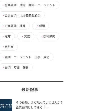
・
企業顧問 成約 棚卸 エージェント
・
企業顧問 現場密着型顧問
・
企業顧問 経験
・
報酬
・
定年
・
実務
・
技術顧問
・
自営業
・
顧問 エージェント 仕事 成功
・
顧問 時間 報酬
最新記事
その経験、まだ眠っていませんか？
企業顧問として稼ぐ「…