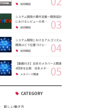
02
技術解説
システム開発の要件定義～開発設計
03
におけるレビューの具…
技術解説
システム開発におけるアルゴリズム
04
開発はどう位置づけら…
技術解説
【動画付き】日本のメタバース関連
05
4団体を比較 日本メタ…
メタバース関連
CATEGORY
新しい働き方