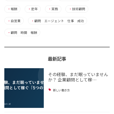
・
報酬
・
定年
・
実務
・
技術顧問
・
自営業
・
顧問 エージェント 仕事 成功
・
顧問 時間 報酬
最新記事
その経験、まだ眠っていません
か？ 企業顧問として稼…
新しい働き方