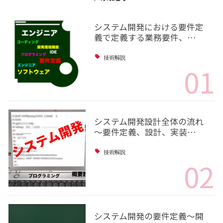
システム開発における要件定
義で定義する業務要件、…
技術解説
01
システム開発設計全体の流れ
～要件定義、設計、実装…
技術解説
02
システム開発の要件定義～開