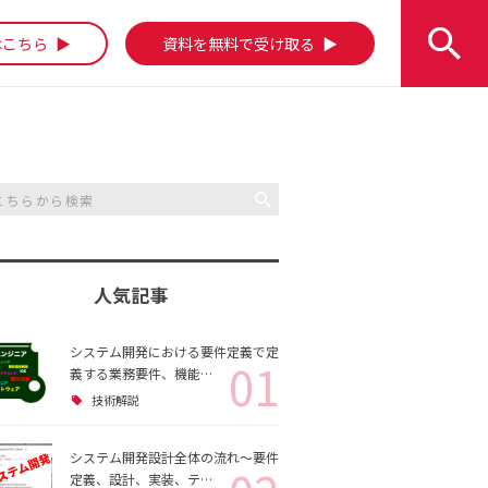
はこちら
資料を無料で受け取る
人気記事
システム開発における要件定義で定
01
義する業務要件、機能…
技術解説
システム開発設計全体の流れ～要件
定義、設計、実装、テ…