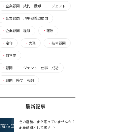
・
企業顧問 成約 棚卸 エージェント
・
企業顧問 現場密着型顧問
・
企業顧問 経験
・
報酬
・
定年
・
実務
・
技術顧問
・
自営業
・
顧問 エージェント 仕事 成功
・
顧問 時間 報酬
最新記事
その経験、まだ眠っていませんか？
企業顧問として稼ぐ「…