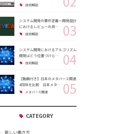
02
技術解説
システム開発の要件定義～開発設計
03
におけるレビューの具…
技術解説
システム開発におけるアルゴリズム
04
開発はどう位置づけら…
技術解説
【動画付き】日本のメタバース関連
05
4団体を比較 日本メタ…
メタバース関連
CATEGORY
新しい働き方