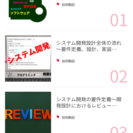
技術解説
01
システム開発設計全体の流れ
～要件定義、設計、実装…
技術解説
02
システム開発の要件定義～開
発設計におけるレビュー…
技術解説
03