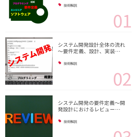
技術解説
01
システム開発設計全体の流れ
～要件定義、設計、実装…
技術解説
02
システム開発の要件定義～開
発設計におけるレビュー…
技術解説
03