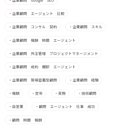
・
企業顧問 Google SEO
・
企業顧問 エージェント 比較
・
企業顧問 コンサル 契約
・
企業顧問 スキル
・
企業顧問 報酬 時間 エージェント
・
企業顧問 外注管理 プロジェクトマネージメント
・
企業顧問 成約 棚卸 エージェント
・
企業顧問 現場密着型顧問
・
企業顧問 経験
・
報酬
・
定年
・
実務
・
技術顧問
・
自営業
・
顧問 エージェント 仕事 成功
・
顧問 時間 報酬